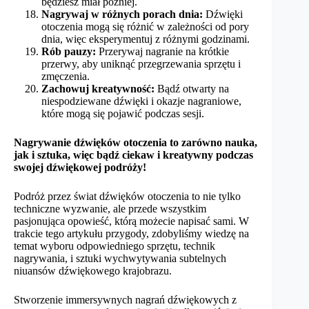
będziesz miał później.
Nagrywaj w różnych porach dnia:
Dźwięki
otoczenia mogą się różnić w zależności od pory
dnia, więc eksperymentuj z różnymi godzinami.
Rób pauzy:
Przerywaj nagranie na krótkie
przerwy, aby uniknąć przegrzewania sprzętu i
zmęczenia.
Zachowuj kreatywność:
Bądź otwarty na
niespodziewane dźwięki i okazje nagraniowe,
które mogą się pojawić podczas sesji.
Nagrywanie dźwięków otoczenia to zarówno nauka,
jak i sztuka, więc bądź ciekaw i kreatywny podczas
swojej dźwiękowej podróży!
Podróż przez świat dźwięków otoczenia to nie tylko
techniczne wyzwanie, ale przede wszystkim
pasjonująca opowieść, którą możecie napisać sami. W
trakcie tego artykułu przygody, zdobyliśmy wiedzę na
temat wyboru odpowiedniego sprzętu, technik
nagrywania, i sztuki wychwytywania subtelnych
niuansów dźwiękowego krajobrazu.
Stworzenie immersywnych nagrań dźwiękowych z