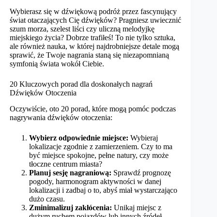
Wybierasz się w dźwiękową podróż przez fascynujący
świat otaczających Cię dźwięków? Pragniesz uwiecznić
szum morza, szelest liści czy uliczną melodyjkę
miejskiego życia? Dobrze trafiłeś! To nie tylko sztuka,
ale również nauka, w której najdrobniejsze detale mogą
sprawić, że Twoje nagrania staną się niezapomnianą
symfonią świata wokół Ciebie.
20 Kluczowych porad dla doskonałych nagrań
Dźwięków Otoczenia
Oczywiście, oto 20 porad, które mogą pomóc podczas
nagrywania dźwięków otoczenia:
Wybierz odpowiednie miejsce:
Wybieraj
lokalizacje zgodnie z zamierzeniem. Czy to ma
być miejsce spokojne, pełne natury, czy może
tłoczne centrum miasta?
Planuj sesję nagraniową:
Sprawdź prognozę
pogody, harmonogram aktywności w danej
lokalizacji i zadbaj o to, abyś miał wystarczająco
dużo czasu.
Zminimalizuj zakłócenia:
Unikaj miejsc z
dużym ruchem pojazdów lub innych źródeł