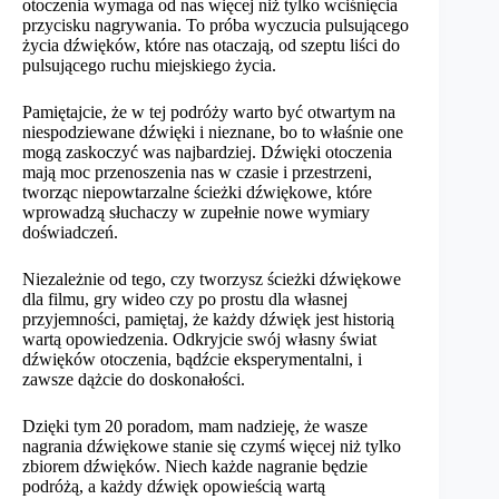
otoczenia wymaga od nas więcej niż tylko wciśnięcia
przycisku nagrywania. To próba wyczucia pulsującego
życia dźwięków, które nas otaczają, od szeptu liści do
pulsującego ruchu miejskiego życia.
Pamiętajcie, że w tej podróży warto być otwartym na
niespodziewane dźwięki i nieznane, bo to właśnie one
mogą zaskoczyć was najbardziej. Dźwięki otoczenia
mają moc przenoszenia nas w czasie i przestrzeni,
tworząc niepowtarzalne ścieżki dźwiękowe, które
wprowadzą słuchaczy w zupełnie nowe wymiary
doświadczeń.
Niezależnie od tego, czy tworzysz ścieżki dźwiękowe
dla filmu, gry wideo czy po prostu dla własnej
przyjemności, pamiętaj, że każdy dźwięk jest historią
wartą opowiedzenia. Odkryjcie swój własny świat
dźwięków otoczenia, bądźcie eksperymentalni, i
zawsze dążcie do doskonałości.
Dzięki tym 20 poradom, mam nadzieję, że wasze
nagrania dźwiękowe stanie się czymś więcej niż tylko
zbiorem dźwięków. Niech każde nagranie będzie
podróżą, a każdy dźwięk opowieścią wartą