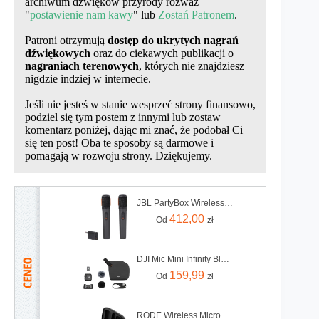
archiwum dźwięków przyrody rozważ
"
postawienie nam kawy
" lub
Zostań Patronem
.
Patroni otrzymują
dostęp do ukrytych nagrań
dźwiękowych
oraz do ciekawych publikacji o
nagraniach terenowych
, których nie znajdziesz
nigdzie indziej w internecie.
Jeśli nie jesteś w stanie wesprzeć strony finansowo,
podziel się tym postem z innymi lub zostaw
komentarz poniżej, dając mi znać, że podobał Ci
się ten post! Oba te sposoby są darmowe i
pomagają w rozwoju strony. Dziękujemy.
JBL PartyBox Wireless Mic
412,00
Od
zł
DJI Mic Mini Infinity Black - nadajnik
159,99
Od
zł
RODE Wireless Micro USB-C Czarny