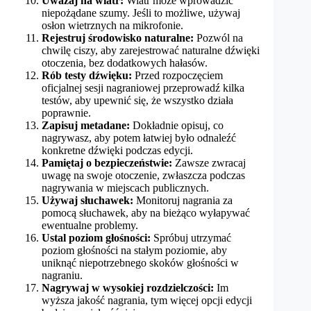
Uważaj na wiatr:
Wiatr może wprowadzić
niepożądane szumy. Jeśli to możliwe, używaj
osłon wietrznych na mikrofonie.
Rejestruj środowisko naturalne:
Pozwól na
chwilę ciszy, aby zarejestrować naturalne dźwięki
otoczenia, bez dodatkowych hałasów.
Rób testy dźwięku:
Przed rozpoczęciem
oficjalnej sesji nagraniowej przeprowadź kilka
testów, aby upewnić się, że wszystko działa
poprawnie.
Zapisuj metadane:
Dokładnie opisuj, co
nagrywasz, aby potem łatwiej było odnaleźć
konkretne dźwięki podczas edycji.
Pamiętaj o bezpieczeństwie:
Zawsze zwracaj
uwagę na swoje otoczenie, zwłaszcza podczas
nagrywania w miejscach publicznych.
Używaj słuchawek:
Monitoruj nagrania za
pomocą słuchawek, aby na bieżąco wyłapywać
ewentualne problemy.
Ustal poziom głośności:
Spróbuj utrzymać
poziom głośności na stałym poziomie, aby
uniknąć niepotrzebnego skoków głośności w
nagraniu.
Nagrywaj w wysokiej rozdzielczości:
Im
wyższa jakość nagrania, tym więcej opcji edycji