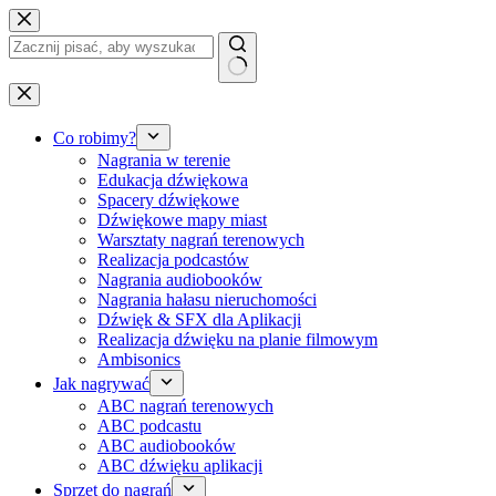
Przejdź
do
treści
Brak
wyników
Co robimy?
Nagrania w terenie
Edukacja dźwiękowa
Spacery dźwiękowe
Dźwiękowe mapy miast
Warsztaty nagrań terenowych
Realizacja podcastów
Nagrania audiobooków
Nagrania hałasu nieruchomości
Dźwięk & SFX dla Aplikacji
Realizacja dźwięku na planie filmowym
Ambisonics
Jak nagrywać
ABC nagrań terenowych
ABC podcastu
ABC audiobooków
ABC dźwięku aplikacji
Sprzęt do nagrań