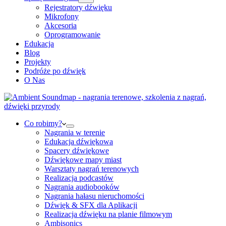
Rejestratory dźwięku
Mikrofony
Akcesoria
Oprogramowanie
Edukacja
Blog
Projekty
Podróże po dźwięk
O Nas
Co robimy?
Nagrania w terenie
Edukacja dźwiękowa
Spacery dźwiękowe
Dźwiękowe mapy miast
Warsztaty nagrań terenowych
Realizacja podcastów
Nagrania audiobooków
Nagrania hałasu nieruchomości
Dźwięk & SFX dla Aplikacji
Realizacja dźwięku na planie filmowym
Ambisonics