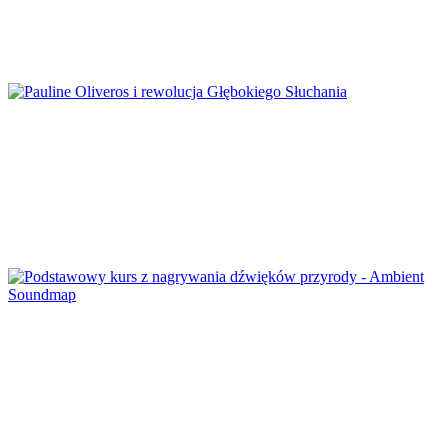
Czym są spacery chiropterologiczne?
Pauline Oliveros i rewolucja Głębokiego
Słuchania
Podstawowy kurs z nagrywania dźwięków
przyrody