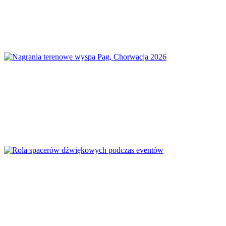
Jak słuchać świata? Metodologia Bernie
Krause
Nagrania terenowe wyspa Pag, Chorwacja
2026
Rola spacerów dźwiękowych podczas
eventów