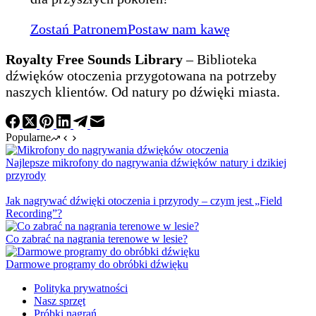
Zostań Patronem
Postaw nam kawę
Royalty Free Sounds Library
– Biblioteka
dźwięków otoczenia przygotowana na potrzeby
naszych klientów. Od natury po dźwięki miasta.
Popularne
Najlepsze mikrofony do nagrywania dźwięków natury i dzikiej
przyrody
Jak nagrywać dźwięki otoczenia i przyrody – czym jest „Field
Recording”?
Co zabrać na nagrania terenowe w lesie?
Darmowe programy do obróbki dźwięku
Polityka prywatności
Nasz sprzęt
Próbki nagrań