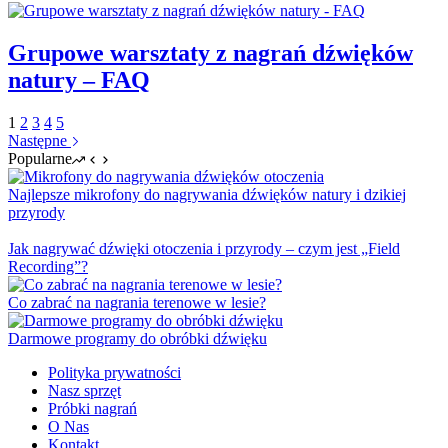
Grupowe warsztaty z nagrań dźwięków
natury – FAQ
1
2
3
4
5
Następne
Popularne
Najlepsze mikrofony do nagrywania dźwięków natury i dzikiej
przyrody
Jak nagrywać dźwięki otoczenia i przyrody – czym jest „Field
Recording”?
Co zabrać na nagrania terenowe w lesie?
Darmowe programy do obróbki dźwięku
Polityka prywatności
Nasz sprzęt
Próbki nagrań
O Nas
Kontakt