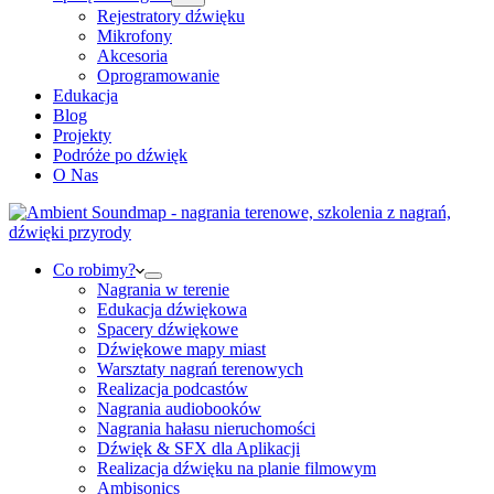
Rejestratory dźwięku
Mikrofony
Akcesoria
Oprogramowanie
Edukacja
Blog
Projekty
Podróże po dźwięk
O Nas
Co robimy?
Nagrania w terenie
Edukacja dźwiękowa
Spacery dźwiękowe
Dźwiękowe mapy miast
Warsztaty nagrań terenowych
Realizacja podcastów
Nagrania audiobooków
Nagrania hałasu nieruchomości
Dźwięk & SFX dla Aplikacji
Realizacja dźwięku na planie filmowym
Ambisonics