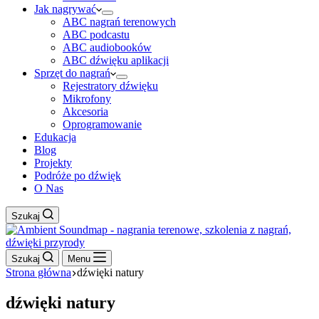
Jak nagrywać
ABC nagrań terenowych
ABC podcastu
ABC audiobooków
ABC dźwięku aplikacji
Sprzęt do nagrań
Rejestratory dźwięku
Mikrofony
Akcesoria
Oprogramowanie
Edukacja
Blog
Projekty
Podróże po dźwięk
O Nas
Szukaj
Szukaj
Menu
Strona główna
dźwięki natury
dźwięki natury