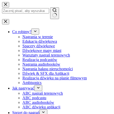
Przejdź
do
treści
Brak
wyników
Co robimy?
Nagrania w terenie
Edukacja dźwiękowa
Spacery dźwiękowe
Dźwiękowe mapy miast
Warsztaty nagrań terenowych
Realizacja podcastów
Nagrania audiobooków
Nagrania hałasu nieruchomości
Dźwięk & SFX dla Aplikacji
Realizacja dźwięku na planie filmowym
Ambisonics
Jak nagrywać
ABC nagrań terenowych
ABC podcastu
ABC audiobooków
ABC dźwięku aplikacji
Sprzęt do nagrań