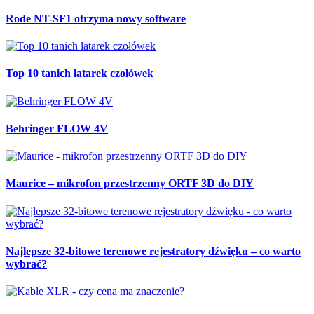
Rode NT-SF1 otrzyma nowy software
Top 10 tanich latarek czołówek
Behringer FLOW 4V
Maurice – mikrofon przestrzenny ORTF 3D do DIY
Najlepsze 32-bitowe terenowe rejestratory dźwięku – co warto
wybrać?