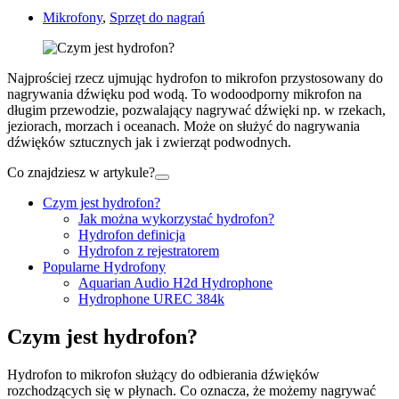
Mikrofony
,
Sprzęt do nagrań
Najprościej rzecz ujmując hydrofon to mikrofon przystosowany do
nagrywania dźwięku pod wodą. To wodoodporny mikrofon na
długim przewodzie, pozwalający nagrywać dźwięki np. w rzekach,
jeziorach, morzach i oceanach. Może on służyć do nagrywania
dźwięków sztucznych jak i zwierząt podwodnych.
Co znajdziesz w artykule?
Czym jest hydrofon?
Jak można wykorzystać hydrofon?
Hydrofon definicja
Hydrofon z rejestratorem
Popularne Hydrofony
Aquarian Audio H2d Hydrophone
Hydrophone UREC 384k
Czym jest hydrofon?
Hydrofon to mikrofon służący do odbierania dźwięków
rozchodzących się w płynach. Co oznacza, że możemy nagrywać