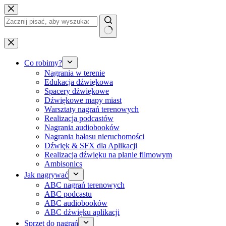
Przejdź
do
treści
Brak
wyników
Co robimy?
Nagrania w terenie
Edukacja dźwiękowa
Spacery dźwiękowe
Dźwiękowe mapy miast
Warsztaty nagrań terenowych
Realizacja podcastów
Nagrania audiobooków
Nagrania hałasu nieruchomości
Dźwięk & SFX dla Aplikacji
Realizacja dźwięku na planie filmowym
Ambisonics
Jak nagrywać
ABC nagrań terenowych
ABC podcastu
ABC audiobooków
ABC dźwięku aplikacji
Sprzęt do nagrań