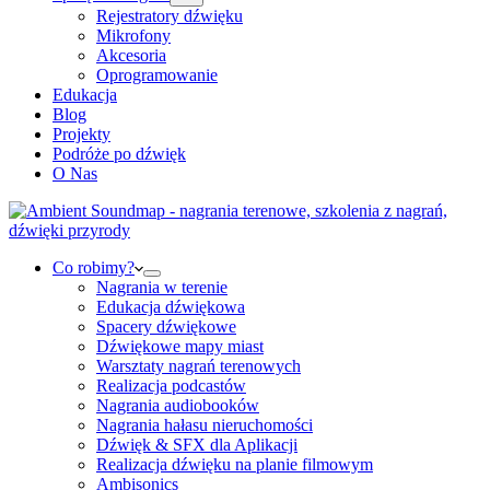
Rejestratory dźwięku
Mikrofony
Akcesoria
Oprogramowanie
Edukacja
Blog
Projekty
Podróże po dźwięk
O Nas
Co robimy?
Nagrania w terenie
Edukacja dźwiękowa
Spacery dźwiękowe
Dźwiękowe mapy miast
Warsztaty nagrań terenowych
Realizacja podcastów
Nagrania audiobooków
Nagrania hałasu nieruchomości
Dźwięk & SFX dla Aplikacji
Realizacja dźwięku na planie filmowym
Ambisonics