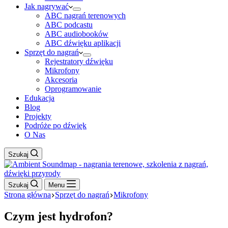
Jak nagrywać
ABC nagrań terenowych
ABC podcastu
ABC audiobooków
ABC dźwięku aplikacji
Sprzęt do nagrań
Rejestratory dźwięku
Mikrofony
Akcesoria
Oprogramowanie
Edukacja
Blog
Projekty
Podróże po dźwięk
O Nas
Szukaj
Szukaj
Menu
Strona główna
Sprzęt do nagrań
Mikrofony
Czym jest hydrofon?