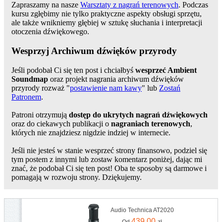
Zapraszamy na nasze
Warsztaty z nagrań terenowych
. Podczas
kursu zgłębimy nie tylko praktyczne aspekty obsługi sprzętu,
ale także wnikniemy głębiej w sztukę słuchania i interpretacji
otoczenia dźwiękowego.
Wesprzyj Archiwum dźwięków przyrody
Jeśli podobał Ci się ten post i chciałbyś
wesprzeć Ambient
Soundmap
oraz projekt nagrania archiwum dźwięków
przyrody rozważ "
postawienie nam kawy
" lub
Zostań
Patronem
.
Patroni otrzymują
dostęp do ukrytych nagrań dźwiękowych
oraz do ciekawych publikacji o
nagraniach terenowych
,
których nie znajdziesz nigdzie indziej w internecie.
Jeśli nie jesteś w stanie wesprzeć strony finansowo, podziel się
tym postem z innymi lub zostaw komentarz poniżej, dając mi
znać, że podobał Ci się ten post! Oba te sposoby są darmowe i
pomagają w rozwoju strony. Dziękujemy.
Audio Technica AT2020
439,00
Od
zł