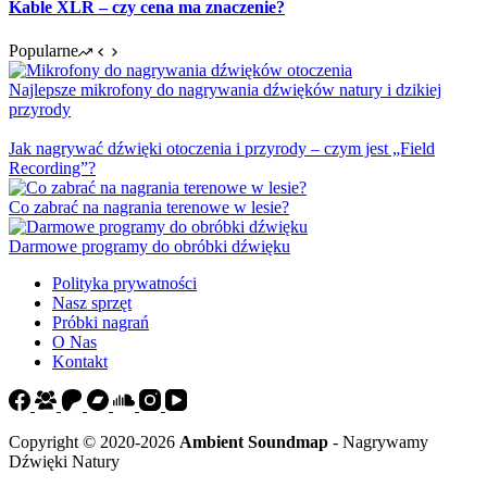
Kable XLR – czy cena ma znaczenie?
Popularne
Najlepsze mikrofony do nagrywania dźwięków natury i dzikiej
przyrody
Jak nagrywać dźwięki otoczenia i przyrody – czym jest „Field
Recording”?
Co zabrać na nagrania terenowe w lesie?
Darmowe programy do obróbki dźwięku
Polityka prywatności
Nasz sprzęt
Próbki nagrań
O Nas
Kontakt
Copyright © 2020-2026
Ambient Soundmap
- Nagrywamy
Dźwięki Natury