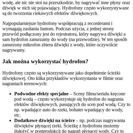
wodę, ale nic nie stoi na przeszkodzie, by nagrywać inne płyny oraz
dźwięk w nich się pojawiający. Hydrofony często wykorzystywane
są do tworzenia ciekawych efektów dźwiękowych.
Najpopularniejsze hydrofony współpracują z recorderami i
wymagają zasilania fantom. Podczas użycia, z jednej strony
przewód podłączony jest do rejestratora, który nagrywa dźwięki a
sam hydrofon zanurzamy do wody (na przewodzie). W ten sposób
zanurzony mikrofon zbiera dźwięki z wody, które oczywiście
nagrywamy.
Jak można wykorzystać hydrofon?
Hydrofony często są wykorzystywane jako dopełnienie ścieżki
dźwiękowej. Oto kilka przykładów wykorzystania w filmie oraz
nagraniach terenowych:
Podwodne efekty specjalne
– Sceny filmu/serialu kręcone
pod wodą – często wykorzystuje się hydrofon do nagrania
efektów dźwiękowych, pasujących do scen pod wodą. Czy to
np. wpadające auto do rzeki, bohater wpadający do wody,
etc.
Dodatkowe dźwięki na ścieżce
– np. podczas nagrywania
dźwięków płynącej rzeki. Ścieżkę z hydrofonu możemy
dołożyć w postprodukcji do nagrań płynącej wody. Czy to