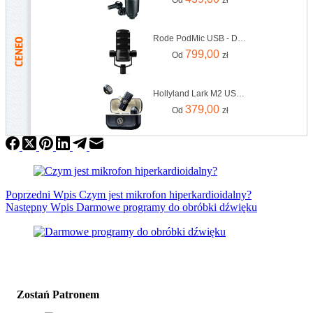
Rode PodMic USB - Dynamic Broadcast Microphone‌
799,00
Od
zł
Hollyland Lark M2 USB-C
379,00
Od
zł
Poprzedni
Wpis
Czym jest mikrofon hiperkardioidalny?
Następny
Wpis
Darmowe programy do obróbki dźwięku
Zostań Patronem