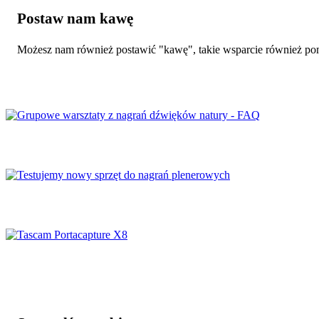
Postaw nam kawę
Możesz nam również postawić "kawę", takie wsparcie również po
Grupowe warsztaty z nagrań dźwięków natury 
Testujemy nowy sprzęt do nagrań plenerowych
Tascam Portacapture X8 – rejestrator dźwięku