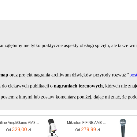
su zgłębimy nie tylko praktyczne aspekty obsługi sprzętu, ale także wnik
dmap
oraz projekt nagrania archiwum dźwięków przyrody rozważ "
pos
 do ciekawych publikacji o
nagraniach terenowych
, których nie znaj
tym postem z innymi lub zostaw komentarz poniżej, dając mi znać, że po
Fifine AmpliGame AM8 Przewodowy Dynamiczny Czarny
Mikrofon FIFINE AM8 Biały
329,00
279,99
Od
zł
Od
zł