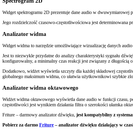
Spectrogram 2D
Widget spektrogramu 2D prezentuje dane audio w dwuwymiarowej prze
Jego rozdzielczość czasowo-częstotliwościowa jest determinowana pr
Analizator widma
Widget widma to narzędzie umożliwiające wizualizację danych audio 
Jest to niezwykle przydatne do analizy charakterystyki sygnału dźwi
konfigurowalny, a minimalny czas reakcji jest związany z długością o
Dodatkowo, widżet wyświetla szczyty dla każdej składowej częstotliw
globalnego maksimum widma, co ułatwia użytkownikowi szybkie zlo
Analizator widma oktawowego
Widżet widma oktawowego wyświetla dane audio w funkcji czasu, po
częstotliwości jest wynikiem działania filtra o szerokości ułamka okt
Friture – darmowy analizator dźwięku,
jest kompatybilny z syste
Pobierz za darmo
Friture
– analizator dźwięku działający w czas