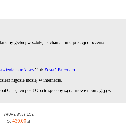
niemy głębiej w sztukę słuchania i interpretacji otoczenia
tawienie nam kawy
" lub
Zostań Patronem
.
dziesz nigdzie indziej w internecie.
dobał Ci się ten post! Oba te sposoby są darmowe i pomagają w
SHURE SM58-LCE
439,00
Od
zł