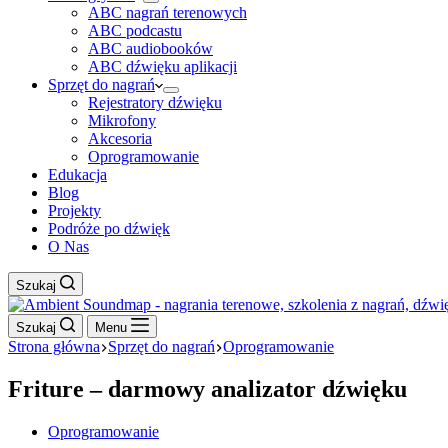
ABC nagrań terenowych
ABC podcastu
ABC audiobooków
ABC dźwięku aplikacji
Sprzęt do nagrań
Rejestratory dźwięku
Mikrofony
Akcesoria
Oprogramowanie
Edukacja
Blog
Projekty
Podróże po dźwięk
O Nas
Szukaj
Szukaj
Menu
Strona główna
Sprzęt do nagrań
Oprogramowanie
Friture – darmowy analizator dźwięku
Oprogramowanie