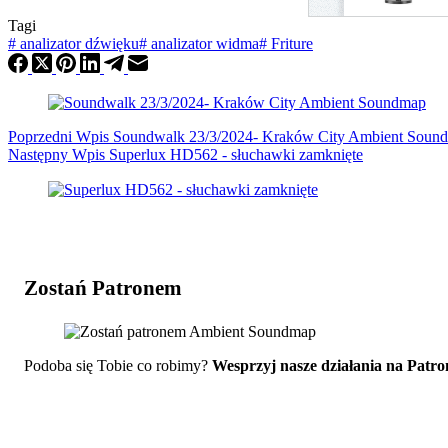
Tagi
#
analizator dźwięku
#
analizator widma
#
Friture
Poprzedni
Wpis
Soundwalk 23/3/2024- Kraków City Ambient Soun
Następny
Wpis
Superlux HD562 - słuchawki zamknięte
Zostań Patronem
Podoba się Tobie co robimy?
Wesprzyj nasze działania na Patro