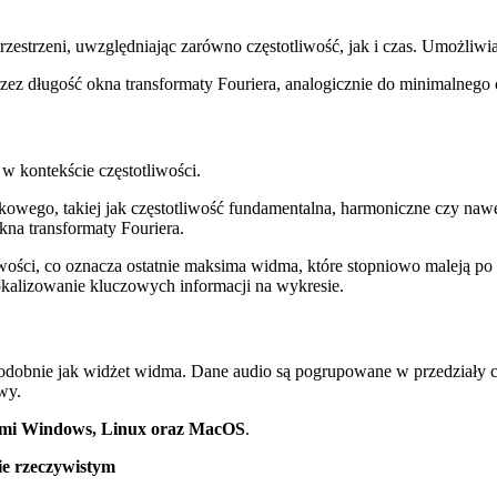
strzeni, uwzględniając zarówno częstotliwość, jak i czas. Umożliwia
zez długość okna transformaty Fouriera, analogicznie do minimalnego 
w kontekście częstotliwości.
ękowego, takiej jak częstotliwość fundamentalna, harmoniczne czy nawet
kna transformaty Fouriera.
ości, co oznacza ostatnie maksima widma, które stopniowo maleją po os
kalizowanie kluczowych informacji na wykresie.
dobnie jak widżet widma. Dane audio są pogrupowane w przedziały cz
awy.
mami Windows, Linux oraz MacOS
.
ie rzeczywistym