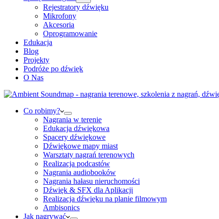
Rejestratory dźwięku
Mikrofony
Akcesoria
Oprogramowanie
Edukacja
Blog
Projekty
Podróże po dźwięk
O Nas
Co robimy?
Nagrania w terenie
Edukacja dźwiękowa
Spacery dźwiękowe
Dźwiękowe mapy miast
Warsztaty nagrań terenowych
Realizacja podcastów
Nagrania audiobooków
Nagrania hałasu nieruchomości
Dźwięk & SFX dla Aplikacji
Realizacja dźwięku na planie filmowym
Ambisonics
Jak nagrywać