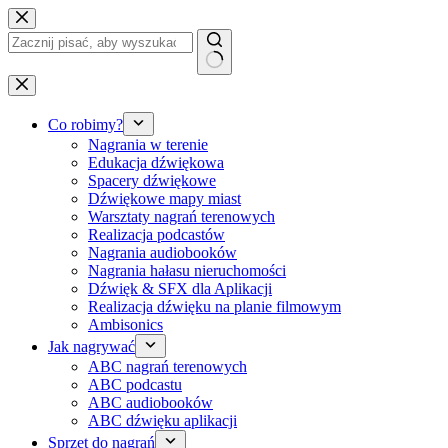
Przejdź
do
treści
Brak
wyników
Co robimy?
Nagrania w terenie
Edukacja dźwiękowa
Spacery dźwiękowe
Dźwiękowe mapy miast
Warsztaty nagrań terenowych
Realizacja podcastów
Nagrania audiobooków
Nagrania hałasu nieruchomości
Dźwięk & SFX dla Aplikacji
Realizacja dźwięku na planie filmowym
Ambisonics
Jak nagrywać
ABC nagrań terenowych
ABC podcastu
ABC audiobooków
ABC dźwięku aplikacji
Sprzęt do nagrań