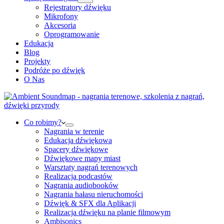
Rejestratory dźwięku
Mikrofony
Akcesoria
Oprogramowanie
Edukacja
Blog
Projekty
Podróże po dźwięk
O Nas
Co robimy?
Nagrania w terenie
Edukacja dźwiękowa
Spacery dźwiękowe
Dźwiękowe mapy miast
Warsztaty nagrań terenowych
Realizacja podcastów
Nagrania audiobooków
Nagrania hałasu nieruchomości
Dźwięk & SFX dla Aplikacji
Realizacja dźwięku na planie filmowym
Ambisonics