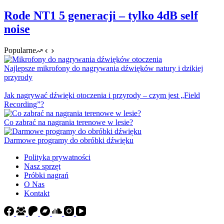
Rode NT1 5 generacji – tylko 4dB self
noise
Popularne
Najlepsze mikrofony do nagrywania dźwięków natury i dzikiej
przyrody
Jak nagrywać dźwięki otoczenia i przyrody – czym jest „Field
Recording”?
Co zabrać na nagrania terenowe w lesie?
Darmowe programy do obróbki dźwięku
Polityka prywatności
Nasz sprzęt
Próbki nagrań
O Nas
Kontakt