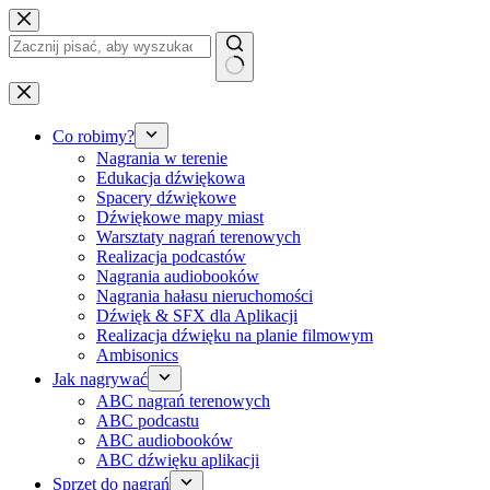
Przejdź
do
treści
Brak
wyników
Co robimy?
Nagrania w terenie
Edukacja dźwiękowa
Spacery dźwiękowe
Dźwiękowe mapy miast
Warsztaty nagrań terenowych
Realizacja podcastów
Nagrania audiobooków
Nagrania hałasu nieruchomości
Dźwięk & SFX dla Aplikacji
Realizacja dźwięku na planie filmowym
Ambisonics
Jak nagrywać
ABC nagrań terenowych
ABC podcastu
ABC audiobooków
ABC dźwięku aplikacji
Sprzęt do nagrań