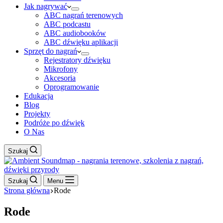
Jak nagrywać
ABC nagrań terenowych
ABC podcastu
ABC audiobooków
ABC dźwięku aplikacji
Sprzęt do nagrań
Rejestratory dźwięku
Mikrofony
Akcesoria
Oprogramowanie
Edukacja
Blog
Projekty
Podróże po dźwięk
O Nas
Szukaj
Szukaj
Menu
Strona główna
Rode
Rode