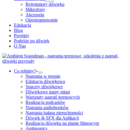
Rejestratory dźwięku
Mikrofony
Akcesoria
Oprogramowanie
Edukacja
Blog
Projekty
Podróże po dźwięk
O Nas
Co robimy?
Nagrania w terenie
Edukacja dźwiękowa
Spacery dźwiękowe
Dźwiękowe mapy miast
Warsztaty nagrań terenowych
Realizacja podcastów
Nagrania audiobooków
Nagrania hałasu nieruchomości
Dźwięk & SFX dla Aplikacji
Realizacja dźwięku na planie filmowym
Ambisonics