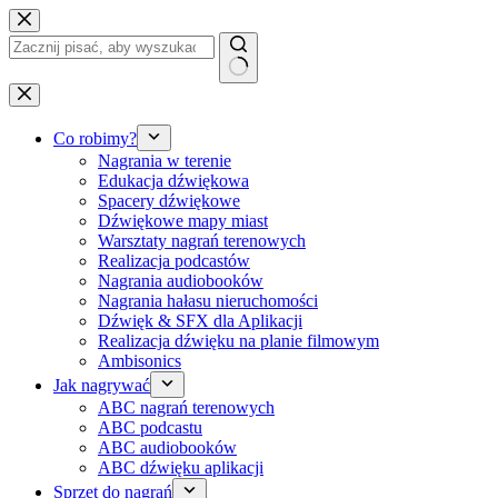
Przejdź
do
treści
Brak
wyników
Co robimy?
Nagrania w terenie
Edukacja dźwiękowa
Spacery dźwiękowe
Dźwiękowe mapy miast
Warsztaty nagrań terenowych
Realizacja podcastów
Nagrania audiobooków
Nagrania hałasu nieruchomości
Dźwięk & SFX dla Aplikacji
Realizacja dźwięku na planie filmowym
Ambisonics
Jak nagrywać
ABC nagrań terenowych
ABC podcastu
ABC audiobooków
ABC dźwięku aplikacji
Sprzęt do nagrań