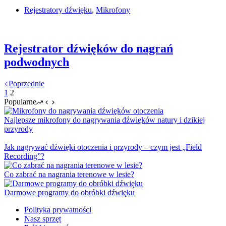
Rejestratory dźwięku
,
Mikrofony
Rejestrator dźwięków do nagrań
podwodnych
Poprzednie
1
2
Popularne
Najlepsze mikrofony do nagrywania dźwięków natury i dzikiej
przyrody
Jak nagrywać dźwięki otoczenia i przyrody – czym jest „Field
Recording”?
Co zabrać na nagrania terenowe w lesie?
Darmowe programy do obróbki dźwięku
Polityka prywatności
Nasz sprzęt