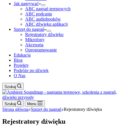
Jak nagrywać
ABC nagrań terenowych
ABC podcastu
ABC audiobooków
ABC dźwięku aplikacji
Sprzęt do nagrań
Rejestratory dźwięku
Mikrofony
Akcesoria
Oprogramowanie
Edukacja
Blog
Projekty
Podróże po dźwięk
O Nas
Szukaj
Szukaj
Menu
Strona główna
Sprzęt do nagrań
Rejestratory dźwięku
Rejestratory dźwięku