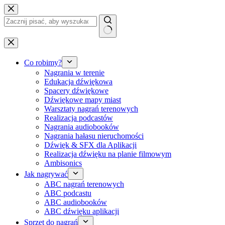
Przejdź
do
treści
Brak
wyników
Co robimy?
Nagrania w terenie
Edukacja dźwiękowa
Spacery dźwiękowe
Dźwiękowe mapy miast
Warsztaty nagrań terenowych
Realizacja podcastów
Nagrania audiobooków
Nagrania hałasu nieruchomości
Dźwięk & SFX dla Aplikacji
Realizacja dźwięku na planie filmowym
Ambisonics
Jak nagrywać
ABC nagrań terenowych
ABC podcastu
ABC audiobooków
ABC dźwięku aplikacji
Sprzęt do nagrań