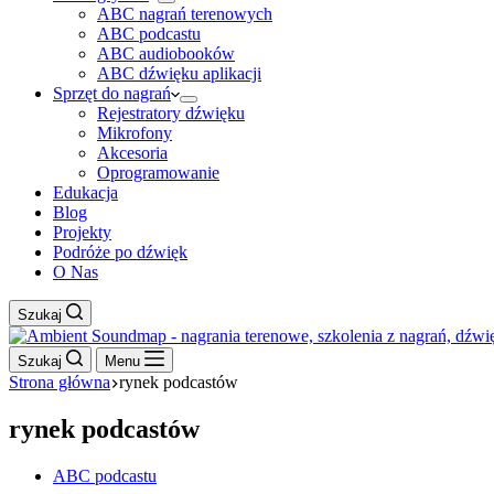
ABC nagrań terenowych
ABC podcastu
ABC audiobooków
ABC dźwięku aplikacji
Sprzęt do nagrań
Rejestratory dźwięku
Mikrofony
Akcesoria
Oprogramowanie
Edukacja
Blog
Projekty
Podróże po dźwięk
O Nas
Szukaj
Szukaj
Menu
Strona główna
rynek podcastów
rynek podcastów
ABC podcastu