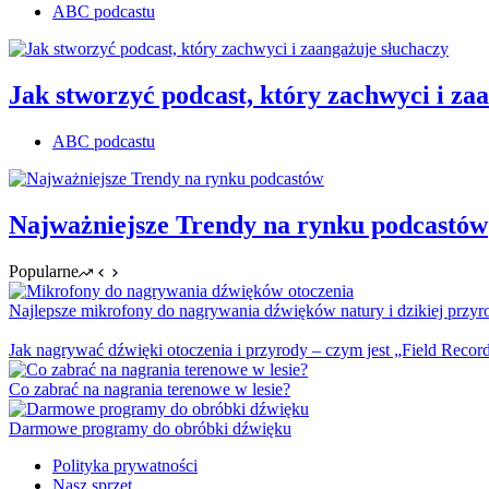
ABC podcastu
Jak stworzyć podcast, który zachwyci i za
ABC podcastu
Najważniejsze Trendy na rynku podcastów
Popularne
Najlepsze mikrofony do nagrywania dźwięków natury i dzikiej przyr
Jak nagrywać dźwięki otoczenia i przyrody – czym jest „Field Recor
Co zabrać na nagrania terenowe w lesie?
Darmowe programy do obróbki dźwięku
Polityka prywatności
Nasz sprzęt