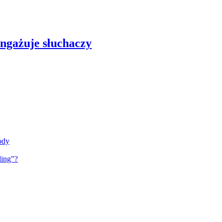
angażuje słuchaczy
ody
ding”?