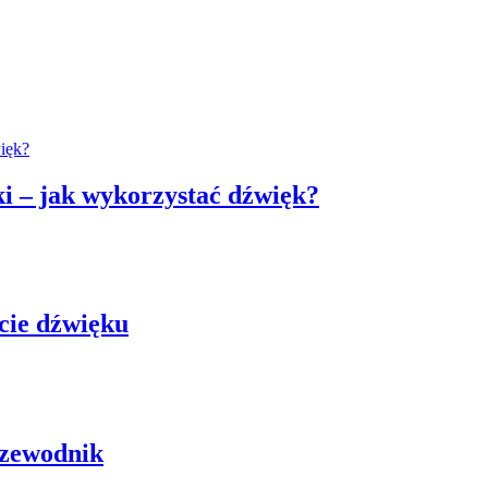
i – jak wykorzystać dźwięk?
ecie dźwięku
rzewodnik