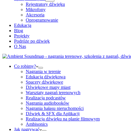
Rejestratory dźwięku
Mikrofony
Akcesoria
Oprogramowanie
Edukacja
Blog
Projekty
Podróże po dźwięk
O Nas
Co robimy?
Nagrania w terenie
Edukacja dźwiękowa
Spacery dźwiękowe
Dźwiękowe mapy miast
Warsztaty nagrań terenowych
Realizacja podcastów
Nagrania audiobooków
Nagrania hałasu nieruchomości
Dźwięk & SFX dla Aplikacji
Realizacja dźwięku na planie filmowym
Ambisonics
Jak nagrywać