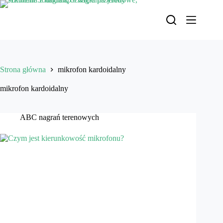
Przejdź
do
treści
Strona główna
mikrofon kardoidalny
mikrofon kardoidalny
ABC nagrań terenowych